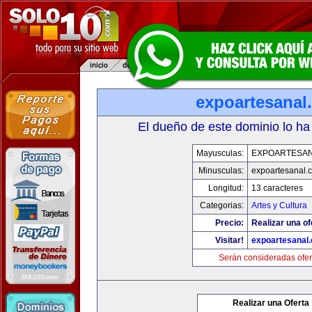
expoartesanal
El dueño de este dominio lo ha
Mayusculas:
EXPOARTESA
Minusculas:
expoartesanal.
Longitud:
13 caracteres
Categorias:
Artes y Cultura
Precio:
Realizar una of
Visitar!
expoartesanal
Serán consideradas ofer
Realizar una Oferta