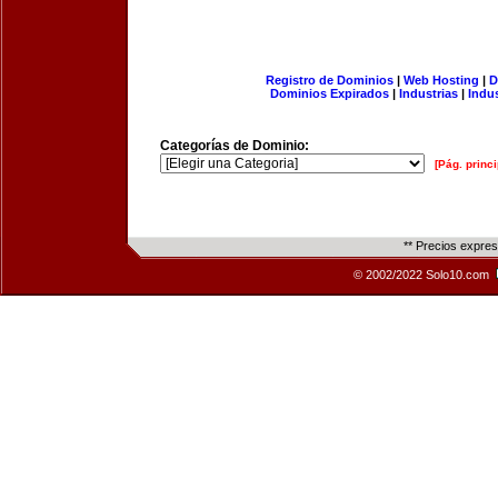
Registro de Dominios
|
Web Hosting
|
D
Dominios Expirados
|
Industrias
|
Indu
Categorías de Dominio:
[Pág. princi
** Precios expre
© 2002/2022 Solo10.com