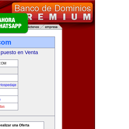
.com
 puesto en Venta
COM
 Hospedaje
m
tas
ealizar una Oferta