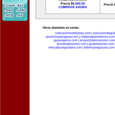
COMPRAR AHORA
Precio $
6,500.00
Precio 
COMPRAR AHORA
Otros dominios en venta:
noticiasinmobiliarias.com
|
solucionintegra
anunciosparaguay.com
|
clubprogramadores.com
guiaviajeros.com
|
proyectodeinversion.com
forodeopiniones.com
|
guiamisiones.com
mercadosegurador.com
|
lideresynegocios.com