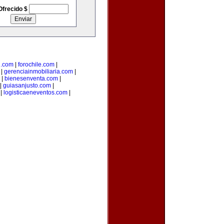
Ofrecido $
l.com
|
forochile.com
|
|
gerenciainmobiliaria.com
|
|
bienesenventa.com
|
|
guiasanjusto.com
|
|
logisticaeneventos.com
|