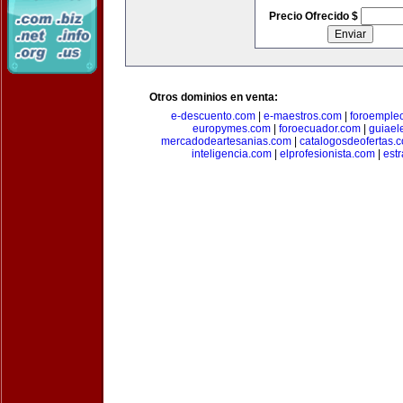
Precio Ofrecido $
Otros dominios en venta:
e-descuento.com
|
e-maestros.com
|
foroemple
europymes.com
|
foroecuador.com
|
guiael
mercadodeartesanias.com
|
catalogosdeofertas.
inteligencia.com
|
elprofesionista.com
|
est