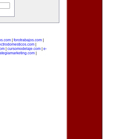
os.com
|
forotrabajos.com
|
ectrodomesticos.com
|
com
|
cursomodelaje.com
|
e-
rategiamarketing.com
|