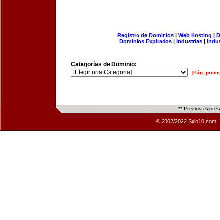
Registro de Dominios
|
Web Hosting
|
D
Dominios Expirados
|
Industrias
|
Indu
Categorías de Dominio:
[Pág. princi
** Precios expre
© 2002/2022 Solo10.com