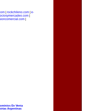
.com
|
rockchileno.com
|
e-
ociosymercadeo.com
|
sioncomercial.com
|
ominios En Venta
strias Argentinas