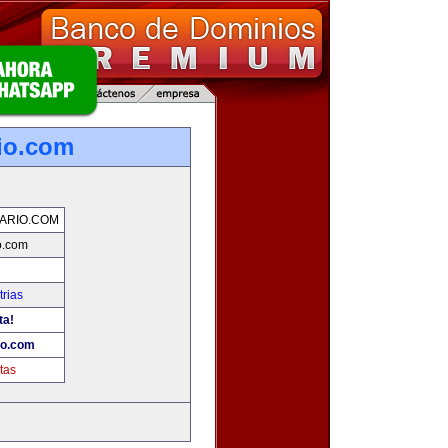
io.com
ARIO.COM
o.com
rias
ta!
o.com
tas