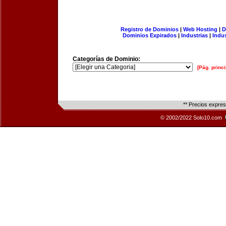
Registro de Dominios
|
Web Hosting
|
D
Dominios Expirados
|
Industrias
|
Indu
Categorías de Dominio:
[Pág. princi
** Precios expre
© 2002/2022 Solo10.com