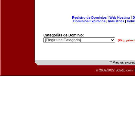
Registro de Dominios
|
Web Hosting
|
D
Dominios Expirados
|
Industrias
|
Indu
Categorías de Dominio:
[Pág. princi
** Precios expre
© 2002/2022 Solo10.com