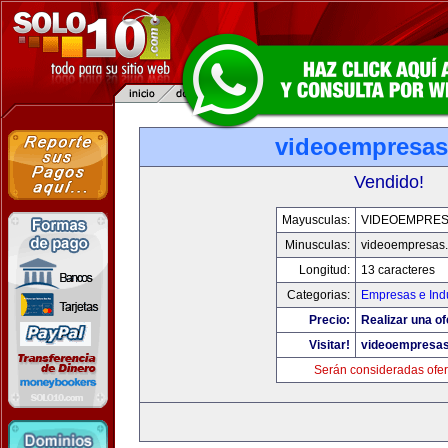
videoempresa
Vendido!
Mayusculas:
VIDEOEMPRE
Minusculas:
videoempresas
Longitud:
13 caracteres
Categorias:
Empresas e Indu
Precio:
Realizar una of
Visitar!
videoempresa
Serán consideradas ofer