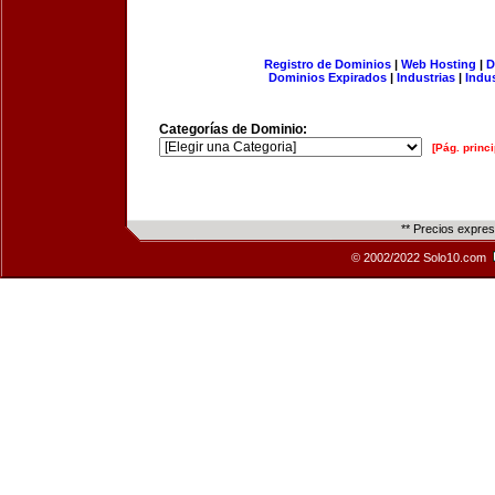
Registro de Dominios
|
Web Hosting
|
D
Dominios Expirados
|
Industrias
|
Indu
Categorías de Dominio:
[Pág. princi
** Precios expre
© 2002/2022 Solo10.com