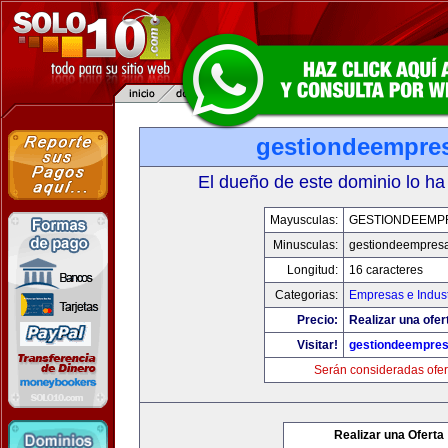
gestiondeempre
El dueño de este dominio lo ha
Mayusculas:
GESTIONDEEMP
Minusculas:
gestiondeempres
Longitud:
16 caracteres
Categorias:
Empresas e Indust
Precio:
Realizar una ofer
Visitar!
gestiondeempre
Serán consideradas ofer
Realizar una Oferta