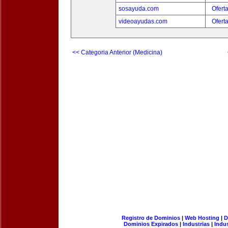
sosayuda.com
Ofert
videoayudas.com
Ofert
<< Categoria Anterior (Medicina)
Registro de Dominios
|
Web Hosting
|
D
Dominios Expirados
|
Industrias
|
Indu