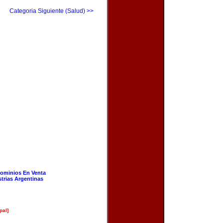
Categoria Siguiente (Salud) >>
ominios En Venta
strias Argentinas
pal]